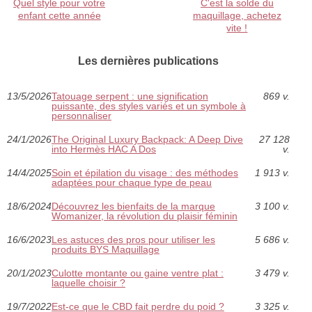
Quel style pour votre
C'est la solde du
enfant cette année
maquillage, achetez
vite !
Les dernières publications
13/5/2026
Tatouage serpent : une signification
869 v.
puissante, des styles variés et un symbole à
personnaliser
24/1/2026
The Original Luxury Backpack: A Deep Dive
27 128
into Hermès HAC A Dos
v.
14/4/2025
Soin et épilation du visage : des méthodes
1 913 v.
adaptées pour chaque type de peau
18/6/2024
Découvrez les bienfaits de la marque
3 100 v.
Womanizer, la révolution du plaisir féminin
16/6/2023
Les astuces des pros pour utiliser les
5 686 v.
produits BYS Maquillage
20/1/2023
Culotte montante ou gaine ventre plat :
3 479 v.
laquelle choisir ?
19/7/2022
Est-ce que le CBD fait perdre du poid ?
3 325 v.