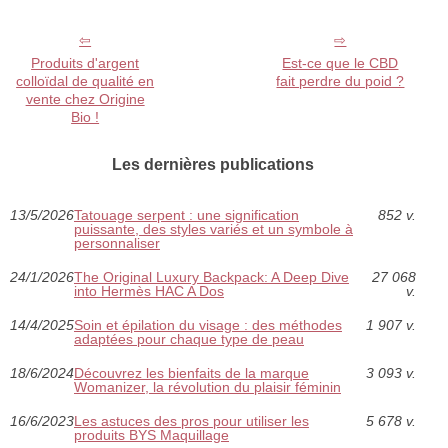
Produits d'argent
Est-ce que le CBD
colloïdal de qualité en
fait perdre du poid ?
vente chez Origine
Bio !
Les dernières publications
13/5/2026
Tatouage serpent : une signification
852 v.
puissante, des styles variés et un symbole à
personnaliser
24/1/2026
The Original Luxury Backpack: A Deep Dive
27 068
into Hermès HAC A Dos
v.
14/4/2025
Soin et épilation du visage : des méthodes
1 907 v.
adaptées pour chaque type de peau
18/6/2024
Découvrez les bienfaits de la marque
3 093 v.
Womanizer, la révolution du plaisir féminin
16/6/2023
Les astuces des pros pour utiliser les
5 678 v.
produits BYS Maquillage