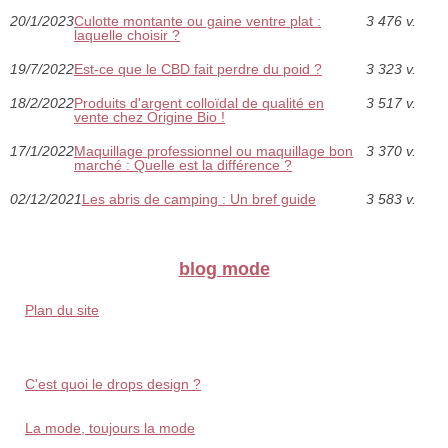
20/1/2023
Culotte montante ou gaine ventre plat :
3 476 v.
laquelle choisir ?
19/7/2022
Est-ce que le CBD fait perdre du poid ?
3 323 v.
18/2/2022
Produits d'argent colloïdal de qualité en
3 517 v.
vente chez Origine Bio !
17/1/2022
Maquillage professionnel ou maquillage bon
3 370 v.
marché : Quelle est la différence ?
02/12/2021
Les abris de camping : Un bref guide
3 583 v.
blog mode
Plan du site
C'est quoi le drops design ?
La mode, toujours la mode