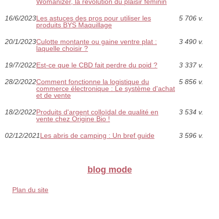
Womanizer, la révolution du plaisir féminin
16/6/2023
Les astuces des pros pour utiliser les
5 706 v.
produits BYS Maquillage
20/1/2023
Culotte montante ou gaine ventre plat :
3 490 v.
laquelle choisir ?
19/7/2022
Est-ce que le CBD fait perdre du poid ?
3 337 v.
28/2/2022
Comment fonctionne la logistique du
5 856 v.
commerce électronique : Le système d'achat
et de vente
18/2/2022
Produits d'argent colloïdal de qualité en
3 534 v.
vente chez Origine Bio !
02/12/2021
Les abris de camping : Un bref guide
3 596 v.
blog mode
Plan du site