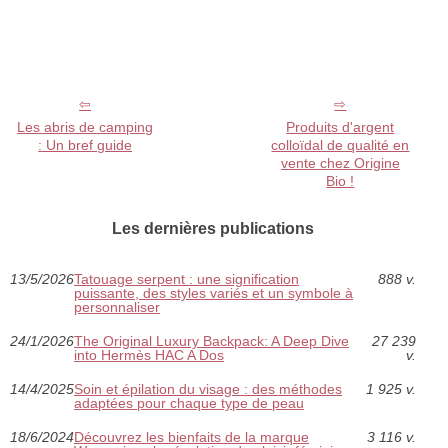
Les abris de camping
Produits d'argent
: Un bref guide
colloïdal de qualité en
vente chez Origine
Bio !
Les dernières publications
13/5/2026
Tatouage serpent : une signification
888 v.
puissante, des styles variés et un symbole à
personnaliser
24/1/2026
The Original Luxury Backpack: A Deep Dive
27 239
into Hermès HAC A Dos
v.
14/4/2025
Soin et épilation du visage : des méthodes
1 925 v.
adaptées pour chaque type de peau
18/6/2024
Découvrez les bienfaits de la marque
3 116 v.