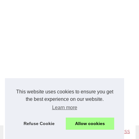
This website uses cookies to ensure you get
the best experience on our website.
Learn more
Refuse Cookie
Allow cookies
© 2026
Fashion-vicktimz.com
|
Plan du site
|
Cookies Policy
|
RSS
de
|
it
|
us