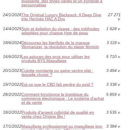
puissante, des styles variés et un symbole à
personnaliser
24/1/2026
The Original Luxury Backpack: A Deep Dive
27 271
into Hermès HAC A Dos
v.
14/4/2025
Soin et épilation du visage : des méthodes
1 928 v.
adaptées pour chaque type de peau
18/6/2024
Découvrez les bienfaits de la marque
3 118 v.
Womanizer, la révolution du plaisir féminin
16/6/2023
Les astuces des pros pour utiliser les
5 710 v.
produits BYS Maquillage
20/1/2023
Culotte montante ou gaine ventre plat :
3 494 v.
laquelle choisir ?
19/7/2022
Est-ce que le CBD fait perdre du poid ?
3 338 v.
28/2/2022
Comment fonctionne la logistique du
5 859 v.
commerce électronique : Le système d'achat
et de vente
18/2/2022
Produits d'argent colloïdal de qualité en
3 535 v.
vente chez Origine Bio !
17/1/2022
Maquillage professionnel ou maquillage bon
3 384 v.