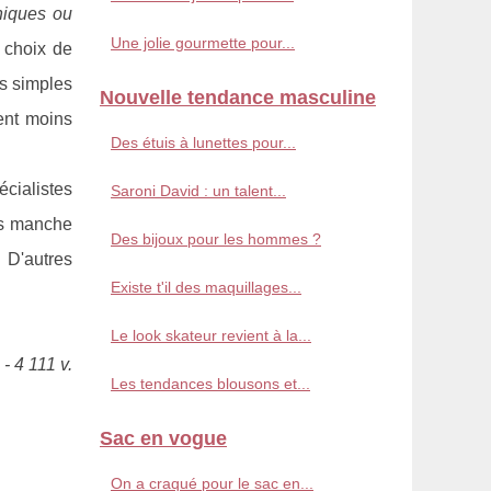
hiques ou
Une jolie gourmette pour...
r choix de
es simples
Nouvelle tendance masculine
ent moins
Des étuis à lunettes pour...
écialistes
Saroni David : un talent...
ns manche
Des bijoux pour les hommes ?
 D'autres
Existe t'il des maquillages...
Le look skateur revient à la...
- 4 111 v.
Les tendances blousons et...
Sac en vogue
On a craqué pour le sac en...