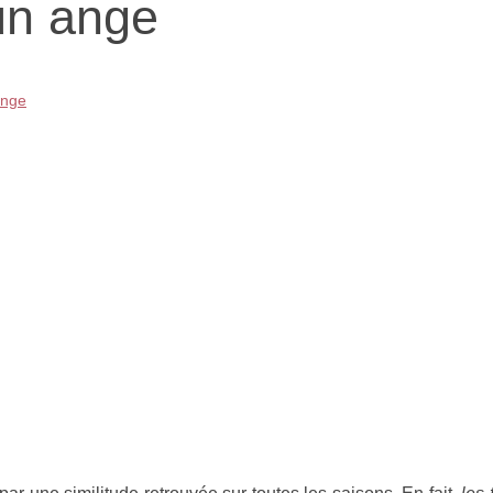
un ange
ange