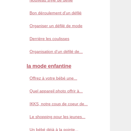
Nouveau style de défilé
Bon déroulement d'un défilé
Organiser un défilé de mode
Derrière les coulisses
Organisation d'un défilé de...
la mode enfantine
Offrez à votre bébé une...
Quel appareil photo offrir à...
IKKS, notre coup de coeur de...
Le shopping pour les jeunes...
Un bébé déjà à la pointe...