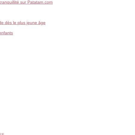
tranquillité sur Patatam.com
de dès le plus jeune âge
enfants
SS