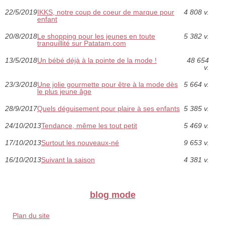
22/5/2019
IKKS, notre coup de coeur de marque pour
4 808 v.
enfant
20/8/2018
Le shopping pour les jeunes en toute
5 382 v.
tranquillité sur Patatam.com
13/5/2018
Un bébé déjà à la pointe de la mode !
48 654
v.
23/3/2018
Une jolie gourmette pour être à la mode dès
5 664 v.
le plus jeune âge
28/9/2017
Quels déguisement pour plaire à ses enfants
5 385 v.
24/10/2013
Tendance, même les tout petit
5 469 v.
17/10/2013
Surtout les nouveaux-né
9 653 v.
16/10/2013
Suivant la saison
4 381 v.
blog mode
Plan du site