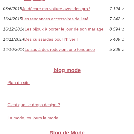
03/6/2015
Je décore ma voiture avec des pro !
7 124 v.
16/4/2015
Les tendances accessoires de l'été
7 242 v.
16/12/2014
Les bijoux à porter le jour de son mariage
8 594 v.
14/11/2014
Des cuissardes pour l'hiver !
5 489 v.
14/10/2014
Le sac à dos redevient une tendance
5 289 v.
blog mode
Plan du site
C'est quoi le drops design ?
La mode, toujours la mode
Blog de Mode