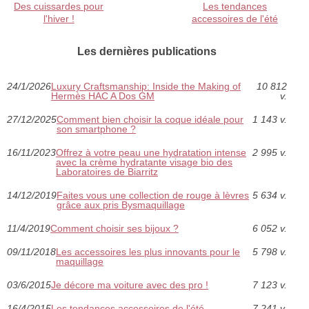
Des cuissardes pour
Les tendances
l'hiver !
accessoires de l'été
Les dernières publications
24/1/2026
Luxury Craftsmanship: Inside the Making of
10 812
Hermès HAC A Dos GM
v.
27/12/2025
Comment bien choisir la coque idéale pour
1 143 v.
son smartphone ?
16/11/2023
Offrez à votre peau une hydratation intense
2 995 v.
avec la crème hydratante visage bio des
Laboratoires de Biarritz
14/12/2019
Faites vous une collection de rouge à lèvres
5 634 v.
grâce aux pris Bysmaquillage
11/4/2019
Comment choisir ses bijoux ?
6 052 v.
09/11/2018
Les accessoires les plus innovants pour le
5 798 v.
maquillage
03/6/2015
Je décore ma voiture avec des pro !
7 123 v.
16/4/2015
Les tendances accessoires de l'été
7 241 v.