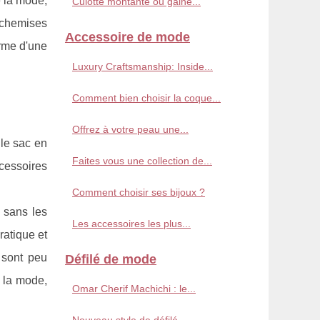
e la mode,
Culotte montante ou gaine...
s chemises
Accessoire de mode
orme d'une
Luxury Craftsmanship: Inside...
Comment bien choisir la coque...
Offrez à votre peau une...
 le sac en
Faites vous une collection de...
cessoires
Comment choisir ses bijoux ?
 sans les
Les accessoires les plus...
ratique et
 sont peu
Défilé de mode
e la mode,
Omar Cherif Machichi : le...