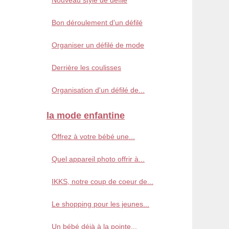
Nouveau style de défilé
Bon déroulement d'un défilé
Organiser un défilé de mode
Derrière les coulisses
Organisation d'un défilé de...
la mode enfantine
Offrez à votre bébé une...
Quel appareil photo offrir à...
IKKS, notre coup de coeur de...
Le shopping pour les jeunes...
Un bébé déjà à la pointe...