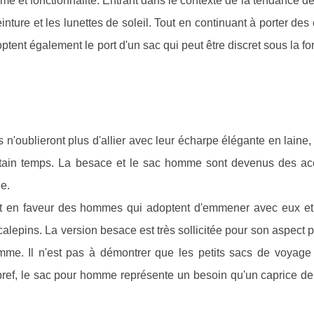
 et fonctionnalité. Entrant dans le contexte de la tendance d
inture et les lunettes de soleil. Tout en continuant à porter de
optent également le port d'un sac qui peut être discret sous la f
 n'oublieront plus d'allier avec leur écharpe élégante en laine,
rtain temps. La besace et le sac homme sont devenus des ac
e.
uent en faveur des hommes qui adoptent d'emmener avec eux et
 calepins. La version besace est très sollicitée pour son aspect p
omme. Il n'est pas à démontrer que les petits sacs de voyage
n bref, le sac pour homme représente un besoin qu'un caprice d