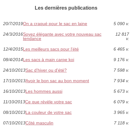
Les dernières publications
20/7/2019
On a craqué pour le sac en laine
5 090 v.
24/3/2016
Soyez élégante avec votre nouveau sac
12 817
tendance
v.
12/4/2015
Les meilleurs sacs pour l'été
6 465 v.
08/4/2014
Les sacs à main carpe koi
9 176 v.
24/10/2013
Sac d'hiver ou d'été?
7 598 v.
17/10/2013
Avoir le bon sac au bon moment
7 934 v.
16/10/2013
Les hommes aussi
5 673 v.
11/10/2013
Ce que révèle votre sac
6 079 v.
08/10/2013
La couleur de votre sac
3 965 v.
07/10/2013
Côté masculin
7 118 v.