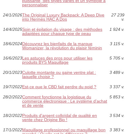
puissante, des styles variés et un symbole à
personnaliser
24/1/2026
The Original Luxury Backpack: A Deep Dive
27 239
into Hermès HAC A Dos
v.
14/4/2025
Soin et épilation du visage : des méthodes
1 924 v.
adaptées pour chaque type de peau
18/6/2024
Découvrez les bienfaits de la marque
3 115 v.
Womanizer, la révolution du plaisir féminin
16/6/2023
Les astuces des pros pour utiliser les
5 705 v.
produits BYS Maquillage
20/1/2023
Culotte montante ou gaine ventre plat :
3 489 v.
laquelle choisir ?
19/7/2022
Est-ce que le CBD fait perdre du poid ?
3 337 v.
28/2/2022
Comment fonctionne la logistique du
5 853 v.
commerce électronique : Le système d'achat
et de vente
18/2/2022
Produits d'argent colloïdal de qualité en
3 534 v.
vente chez Origine Bio !
17/1/2022
Maquillage professionnel ou maquillage bon
3 383 v.