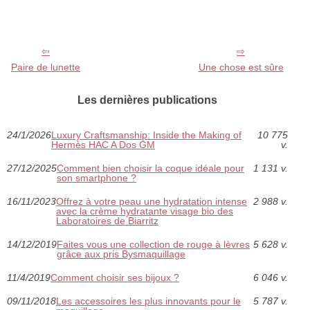
Paire de lunette
Une chose est sûre
Les dernières publications
24/1/2026
Luxury Craftsmanship: Inside the Making of
10 775
Hermès HAC A Dos GM
v.
27/12/2025
Comment bien choisir la coque idéale pour
1 131 v.
son smartphone ?
16/11/2023
Offrez à votre peau une hydratation intense
2 988 v.
avec la crème hydratante visage bio des
Laboratoires de Biarritz
14/12/2019
Faites vous une collection de rouge à lèvres
5 628 v.
grâce aux pris Bysmaquillage
11/4/2019
Comment choisir ses bijoux ?
6 046 v.
09/11/2018
Les accessoires les plus innovants pour le
5 787 v.