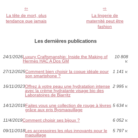
La tête de mort, plus
La lingerie de
tendance que jamais
maternité peut être
fashion
Les dernières publications
24/1/2026
Luxury Craftsmanship: Inside the Making of
10 808
Hermès HAC A Dos GM
v.
27/12/2025
Comment bien choisir la coque idéale pour
1 141 v.
son smartphone ?
16/11/2023
Offrez à votre peau une hydratation intense
2 995 v.
avec la crème hydratante visage bio des
Laboratoires de Biarritz
14/12/2019
Faites vous une collection de rouge à lèvres
5 634 v.
grâce aux pris Bysmaquillage
11/4/2019
Comment choisir ses bijoux ?
6 052 v.
09/11/2018
Les accessoires les plus innovants pour le
5 797 v.
maquillage