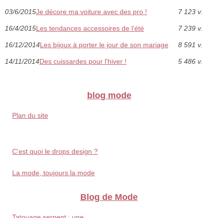
03/6/2015
Je décore ma voiture avec des pro !
7 123 v.
16/4/2015
Les tendances accessoires de l'été
7 239 v.
16/12/2014
Les bijoux à porter le jour de son mariage
8 591 v.
14/11/2014
Des cuissardes pour l'hiver !
5 486 v.
blog mode
Plan du site
C'est quoi le drops design ?
La mode, toujours la mode
Blog de Mode
Tatouage serpent : une...