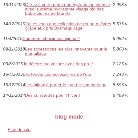
16/11/2023
Offrez à votre peau une hydratation intense
2 998 v.
avec la crème hydratante visage bio des
Laboratoires de Biarritz
14/12/2019
Faites vous une collection de rouge à lèvres
5 635 v.
grâce aux pris Bysmaquillage
11/4/2019
Comment choisir ses bijoux ?
6 052 v.
09/11/2018
Les accessoires les plus innovants pour le
5 800 v.
maquillage
03/6/2015
Je décore ma voiture avec des pro !
7 125 v.
16/4/2015
Les tendances accessoires de l'été
7 243 v.
16/12/2014
Les bijoux à porter le jour de son mariage
8 595 v.
14/11/2014
Des cuissardes pour l'hiver !
5 489 v.
blog mode
Plan du site