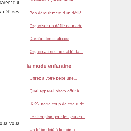
Nouveau style de défilé
parent qui
 défilées
Bon déroulement d'un défilé
Organiser un défilé de mode
Derrière les coulisses
Organisation d'un défilé de...
la mode enfantine
Offrez à votre bébé une...
Quel appareil photo offrir à...
IKKS, notre coup de coeur de...
Le shopping pour les jeunes...
nous vous
Un bébé déjà à la pointe...