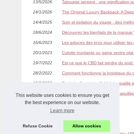
13/5/2026
Tatouage serpent : une signification p
24/1/2026
The Original Luxury Backpack: A Dee
14/4/2025
Soin et épilation du visage : des mé
18/6/2024
Découvrez les bienfaits de la marque W
16/6/2023
Les astuces des pros pour utiliser le
20/1/2023
Culotte montante ou gaine ventre plat :
19/7/2022
Est-ce que le CBD fait perdre du poid
28/2/2022
Comment fonctionne la logistique du 
18/2/2022
Produits d'argent colloïdal de qualité 
17/1/2022
Maquillage professionnel ou maquillag
This website uses cookies to ensure you get
the best experience on our website.
Learn more
Refuse Cookie
Allow cookies
© 2026
Fashion-vicktimz.com
|
Plan du site
|
Cookies Policy
|
R