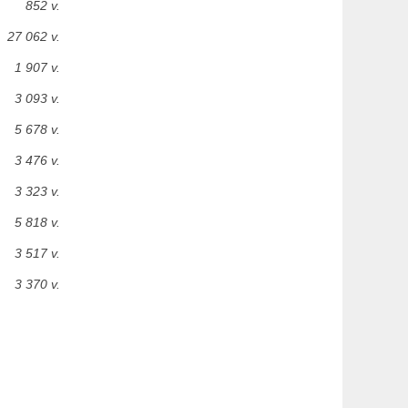
852 v.
27 062 v.
1 907 v.
3 093 v.
5 678 v.
3 476 v.
3 323 v.
5 818 v.
3 517 v.
3 370 v.