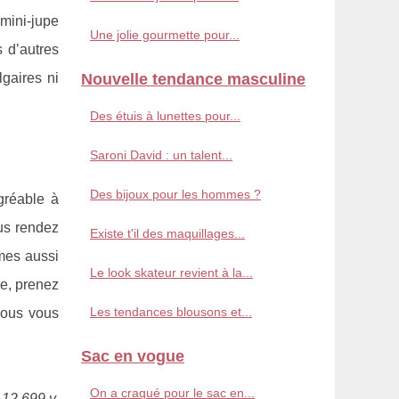
 mini-jupe
Une jolie gourmette pour...
 d’autres
gaires ni
Nouvelle tendance masculine
Des étuis à lunettes pour...
Saroni David : un talent...
Des bijoux pour les hommes ?
gréable à
us rendez
Existe t'il des maquillages...
mes aussi
Le look skateur revient à la...
e, prenez
Les tendances blousons et...
vous vous
Sac en vogue
On a craqué pour le sac en...
 12 699 v.