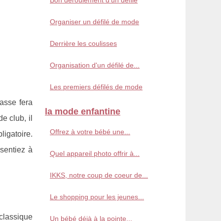
Bon déroulement d'un défilé
Organiser un défilé de mode
Derrière les coulisses
Organisation d'un défilé de...
Les premiers défilés de mode
asse fera
la mode enfantine
e club, il
Offrez à votre bébé une...
igatoire.
sentiez à
Quel appareil photo offrir à...
IKKS, notre coup de coeur de...
Le shopping pour les jeunes...
 classique
Un bébé déjà à la pointe...