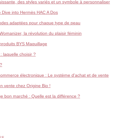
uissante, des styles variés et un symbole à personnaliser
p Dive into Hermès HAC A Dos
thodes adaptées pour chaque type de peau
omanizer, la révolution du plaisir féminin
s produits BYS Maquillage
 laquelle choisir ?
 ?
commerce électronique : Le système d'achat et de vente
en vente chez Origine Bio !
e bon marché : Quelle est la différence ?
SS