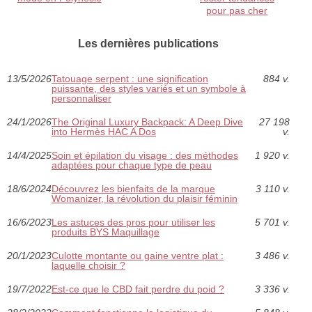
pour pas cher
Les dernières publications
13/5/2026
Tatouage serpent : une signification
884 v.
puissante, des styles variés et un symbole à
personnaliser
24/1/2026
The Original Luxury Backpack: A Deep Dive
27 198
into Hermès HAC A Dos
v.
14/4/2025
Soin et épilation du visage : des méthodes
1 920 v.
adaptées pour chaque type de peau
18/6/2024
Découvrez les bienfaits de la marque
3 110 v.
Womanizer, la révolution du plaisir féminin
16/6/2023
Les astuces des pros pour utiliser les
5 701 v.
produits BYS Maquillage
20/1/2023
Culotte montante ou gaine ventre plat :
3 486 v.
laquelle choisir ?
19/7/2022
Est-ce que le CBD fait perdre du poid ?
3 336 v.