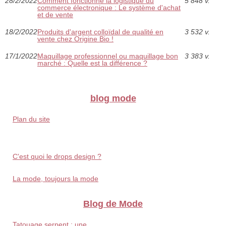
28/2/2022
Comment fonctionne la logistique du
5 848 v.
commerce électronique : Le système d'achat
et de vente
18/2/2022
Produits d'argent colloïdal de qualité en
3 532 v.
vente chez Origine Bio !
17/1/2022
Maquillage professionnel ou maquillage bon
3 383 v.
marché : Quelle est la différence ?
blog mode
Plan du site
C'est quoi le drops design ?
La mode, toujours la mode
Blog de Mode
Tatouage serpent : une...