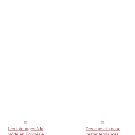
Les tatouages à la
Des conseils pour
mode en Polynésie
rester tendances